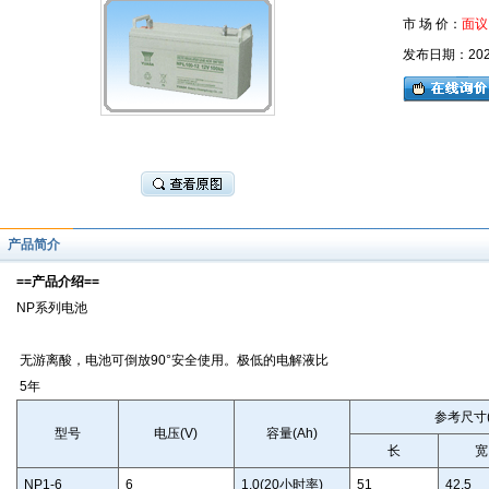
市 场 价：
面议
发布日期：2026-
产品简介
==产品介绍==
NP系列电池
无游离酸，电池可倒放90°安全使用。极低的电解液比
5年
参考尺寸(
型号
电压(V)
容量(Ah)
长
宽
NP1-6
6
1.0(20小时率)
51
42.5