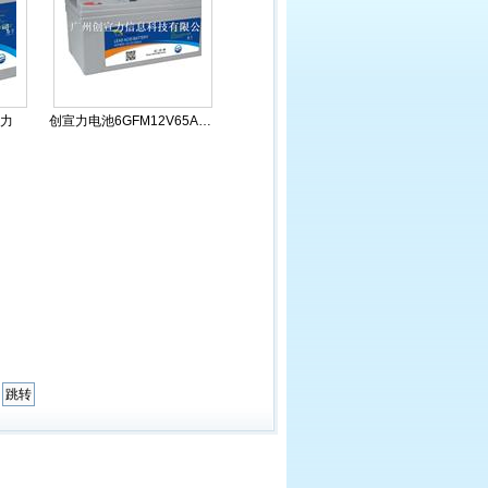
宣力
创宣力电池6GFM12V65AH...
页