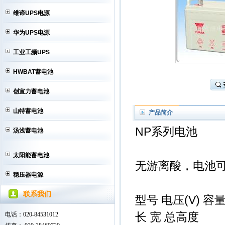
维谛UPS电源
华为UPS电源
工业工频UPS
HWBAT蓄电池
创宣力蓄电池
山特蓄电池
产品简介
NP系列电池
汤浅蓄电池
太阳能蓄电池
无游离酸，电池可
稳压器电源
联系我们
型号 电压(V) 容量
电话：020-84531012
长 宽 总高度