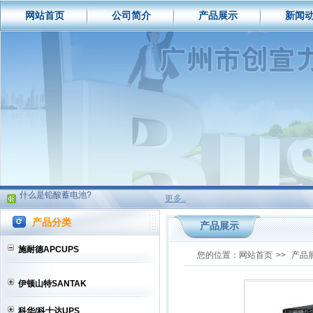
网站首页
公司简介
产品展示
新闻
如何选购买UPS电源
什么是铅酸蓄电池?
UPS电源技术特性比较
UPS电源/蓄电池服务及主营
如何选购买UPS电源
什么是铅酸蓄电池?
更多..
UPS电源技术特性比较
UPS电源/蓄电池服务及主营
产品分类
产品展示
如何选购买UPS电源
施耐德APCUPS
什么是铅酸蓄电池?
您的位置：
网站首页
>>
产品
UPS电源技术特性比较
伊顿山特SANTAK
UPS电源/蓄电池服务及主营
科华/科士达UPS