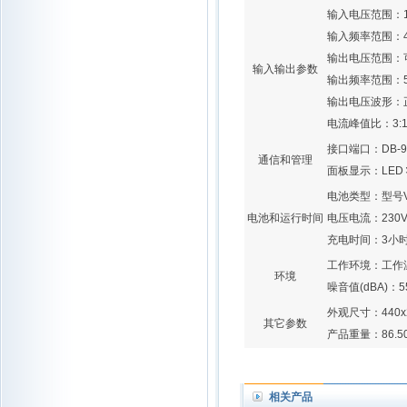
输入电压范围
：
输入频率范围
：
输出电压范围
：
输入输出参数
输出频率范围
：
输出电压波形
：
电流峰值比
：
3:
接口端口
：
DB-
通信和管理
面板显示
：
LE
电池类型
：
型号V
电池和运行时间
电压电流
：
230
充电时间
：
3小
工作环境
：
工作
环境
噪音值(dBA)
：
5
外观尺寸
：
440
其它参数
产品重量
：
86.5
相关产品