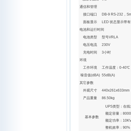
通信和管理
接口端口
DB-9 RS-232，Sm
面板显示
LED 状态显示带有
电池和运行时间
电池类型
型号VRLA
电压电流
230V
充电时间
3小时
环境
工作环境
工作温度：0-40℃
噪音值(dBA)
55dB(A)
其它参数
外观尺寸
440x261x633mm
产品重量
86.50kg
UPS类型
：
在线
额定容量
：
800
基本参数
额定功率
：
10K
整机效率
：
90%