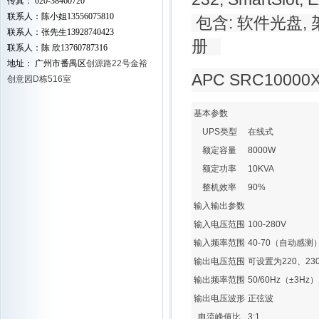
传真： 020-38460720
联系人：陈小姐13556075810
包含: 软件光盘, 架
联系人：张先生13928740423
册
联系人：陈 欣13760787316
地址： 广州市番禺区
创源路22号金裕
APC SRC1000
创意园D栋516室
基本参数
UPS类型
在线式
额定容量
8000W
额定功率
10KVA
整机效率
90%
输入输出参数
输入电压范围
100-280V
输入频率范围
40-70（自动感测
输出电压范围
可设置为220、230
输出频率范围
50/60Hz（±3Hz
输出电压波形
正弦波
电流峰值比
3:1